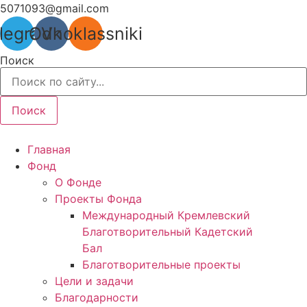
Перейти
5071093@gmail.com
к
legram
Odnoklassniki
Vk
содержимому
Поиск
Поиск
Главная
Фонд
О Фонде
Проекты Фонда
Международный Кремлевский
Благотворительный Кадетский
Бал
Благотворительные проекты
Цели и задачи
Благодарности