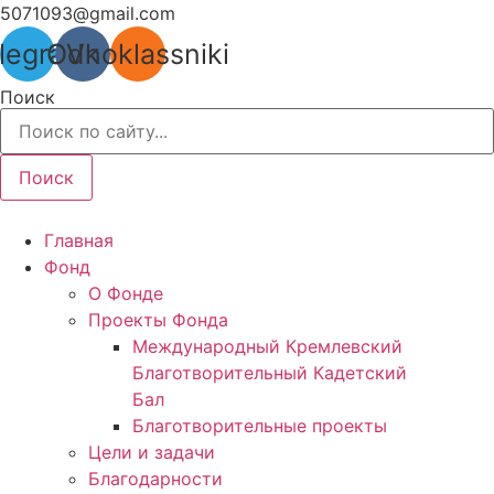
Перейти
5071093@gmail.com
к
legram
Odnoklassniki
Vk
содержимому
Поиск
Поиск
Главная
Фонд
О Фонде
Проекты Фонда
Международный Кремлевский
Благотворительный Кадетский
Бал
Благотворительные проекты
Цели и задачи
Благодарности