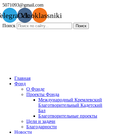
Перейти
5071093@gmail.com
к
elegram
Odnoklassniki
Vk
содержимому
Поиск
Поиск
Главная
Фонд
О Фонде
Проекты Фонда
Международный Кремлевский
Благотворительный Кадетский
Бал
Благотворительные проекты
Цели и задачи
Благодарности
Новости