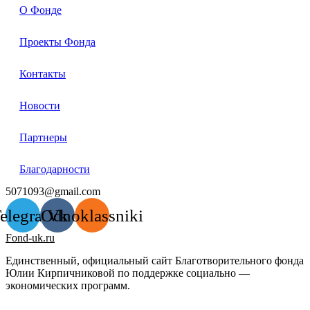
О Фонде
Проекты Фонда
Контакты
Новости
Партнеры
Благодарности
5071093@gmail.com
elegram
Odnoklassniki
Vk
Fond-uk.ru
Единственный, официальный сайт Благотворительного фонда
Юлии Кирпичниковой по поддержке социально —
экономических программ.