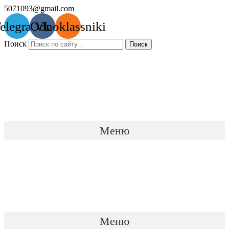
Перейти
5071093@gmail.com
к
elegram
Odnoklassniki
Vk
содержимому
Поиск
Поиск
Меню
Меню